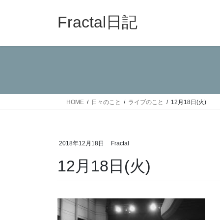
コ
ナ
ン
ビ
Fractal日記
テ
ゲ
ン
ー
ツ
シ
へ
ョ
ス
ン
キ
に
ッ
移
HOME
日々のこと
ライブのこと
12月18日(火)
プ
動
2018年12月18日
Fractal
12月18日(火)