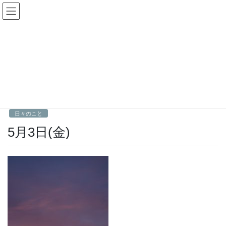
コ
ナ
Fractal日記
ン
ビ
テ
ゲ
ン
ー
日々のこと
ツ
シ
へ
ョ
ス
ン
HOME
日々のこと
5月3日(金)
キ
に
ッ
移
プ
動
2019年5月3日
Fractal
日々のこと
5月3日(金)